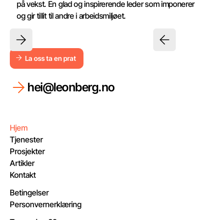
på vekst. En glad og inspirerende leder som imponerer
og gir tillit til andre i arbeidsmiljøet.
La oss ta en prat
La oss ta en prat
hei@leonberg.no
Hjem
Tjenester
Prosjekter
Artikler
Kontakt
Betingelser
Personvernerklæring