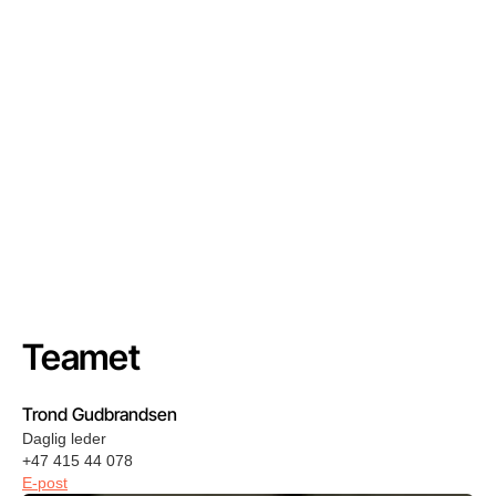
Markedsføring
Kan kreativ reklame skape vekst?
Teamet
Trond Gudbrandsen
La
Daglig leder
Kre
+47 415 44 078
+4
E-post
E-