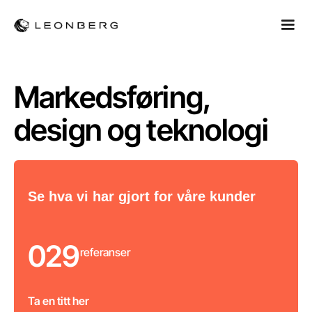
Markedsføring,
design og teknologi
0
1
5
Se hva vi har gjort for våre kunder
0
2
6
0
2
9
referanser
Ta en titt her