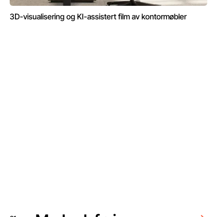
3D-visualisering og KI-assistert film av kontormøbler
VÅRT VERDILØFTE
Med markedsføring, design og
teknologi gir vi deg økt synlighet,
kjennskap og optimale
kundereiser som konverterer.
Se våre tjenester
Se våre tjenester