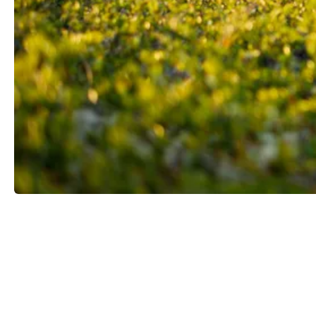
Forfatter
Lars Thunæs